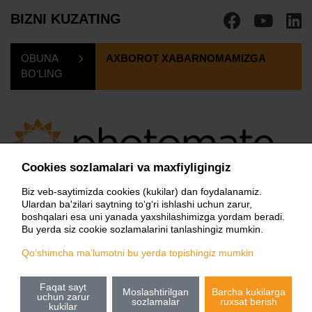
BIZNI KUZATING
OBUNA
AXBOROT XABARNOMAMIZGA
BO‘LING
Cookies sozlamalari va maxfiyligingiz
PHOTOMATE
CA LLC
Biz veb-saytimizda cookies (kukilar) dan foydalanamiz.
Shayxantoxur district, Zulfiyaxonim street, 12, 100128
Ulardan ba'zilari saytning to‘g‘ri ishlashi uchun zarur,
boshqalari esa uni yanada yaxshilashimizga yordam beradi.
Tashkent, Uzbekistan
Bu yerda siz cookie sozlamalarini tanlashingiz mumkin.
Centralasia@photomate.eu
Qo‘shimcha ma’lumotni bu yerda topishingiz mumkin
uz
en
ua
ru
cz
pl
hu
bg
Faqat sayt
Moslashtirilgan
Barcha kukilarga
uchun zarur
Shaxsiy ma'lumotlarni qayta ishlash prinsiplari
sozlamalar
ruxsat berish
kukilar
ro
et
da
sv