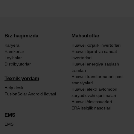
Biz haqimizda
Mahsulotlar
Karyera
Huawei xo'jalik invertorlari
Hamkorlar
Huawei tijorat va sanoat
Loyihalar
invertorlari
Distribyutorlar
Huawei energiya saqlash
tizimlari
Huawei transformatorli past
Texnik yordam
stansiyalari
Help desk
Huawei elektr avtomobil
FusionSolar Android Ilovasi
zaryadlovchi qurilmalari
Huawei Aksessuarlari
ERA issiqlik nasoslari
EMS
EMS