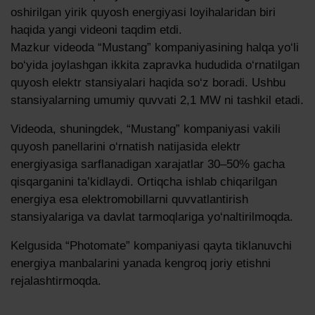
Hamkorlar
oshirilgan yirik quyosh energiyasi loyihalaridan biri
haqida yangi videoni taqdim etdi.
Karyera
Mazkur videoda “Mustang” kompaniyasining halqa yo‘li
Distribyutorlar
bo‘yida joylashgan ikkita zapravka hududida o‘rnatilgan
quyosh elektr stansiyalari haqida so‘z boradi. Ushbu
Aloqa
stansiyalarning umumiy quvvati 2,1 MW ni tashkil etadi.
Videoda, shuningdek, “Mustang” kompaniyasi vakili
quyosh panellarini o‘rnatish natijasida elektr
energiyasiga sarflanadigan xarajatlar 30–50% gacha
qisqarganini ta’kidlaydi. Ortiqcha ishlab chiqarilgan
energiya esa elektromobillarni quvvatlantirish
stansiyalariga va davlat tarmoqlariga yo‘naltirilmoqda.
Kelgusida “Photomate” kompaniyasi qayta tiklanuvchi
energiya manbalarini yanada kengroq joriy etishni
rejalashtirmoqda.