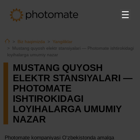
Bosh sahifa
Home
Biz haqimizda
Yangiliklar
Su
Mahsulotlar
Mustang quyosh elektr stansiyalari — Photomate ishtirokidagi
loyihalarga umumiy nazar
EMS
MUSTANG QUYOSH
Texnik yordam
ELEKTR STANSIYALARI —
Yuklab olish
PHOTOMATE
ISHTIROKIDAGI
LOYIHALARGA UMUMIY
Su
Biz haqimizda
NAZAR
Kompaniyamiz haqida
Yangiliklar
Photomate kompaniyasi O‘zbekistonda amalga