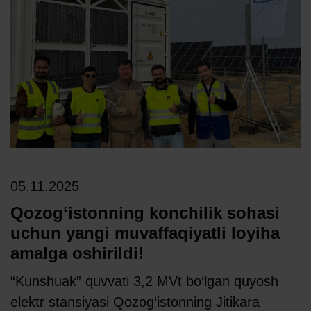
05.11.2025
Qozog‘istonning konchilik sohasi
uchun yangi muvaffaqiyatli loyiha
amalga oshirildi!
“Kunshuak” quvvati 3,2 MVt bo‘lgan quyosh
elektr stansiyasi Qozog‘istonning Jitikara