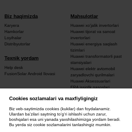
Biz haqimizda
Mahsulotlar
Karyera
Huawei xo'jalik invertorlari
Hamkorlar
Huawei tijorat va sanoat
Loyihalar
invertorlari
Distribyutorlar
Huawei energiya saqlash
tizimlari
Huawei transformatorli past
Texnik yordam
stansiyalari
Help desk
Huawei elektr avtomobil
FusionSolar Android Ilovasi
zaryadlovchi qurilmalari
Huawei Aksessuarlari
ERA issiqlik nasoslari
EMS
Cookies sozlamalari va maxfiyligingiz
EMS
Biz veb-saytimizda cookies (kukilar) dan foydalanamiz.
Ulardan ba'zilari saytning to‘g‘ri ishlashi uchun zarur,
boshqalari esa uni yanada yaxshilashimizga yordam beradi.
BIZNI KUZATING
Bu yerda siz cookie sozlamalarini tanlashingiz mumkin.