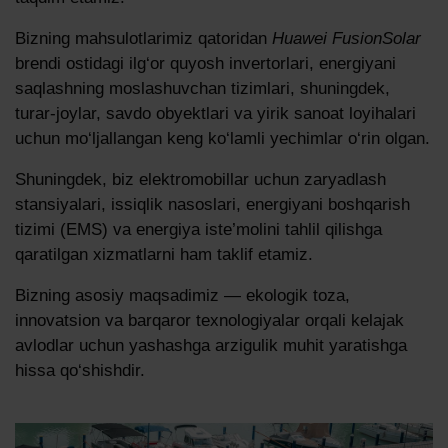
Bizning mahsulotlarimiz qatoridan
Huawei FusionSolar
brendi ostidagi ilg‘or quyosh invertorlari, energiyani
saqlashning moslashuvchan tizimlari, shuningdek,
turar-joylar, savdo obyektlari va yirik sanoat loyihalari
uchun mo‘ljallangan keng ko‘lamli yechimlar o‘rin olgan.
Shuningdek, biz elektromobillar uchun zaryadlash
stansiyalari, issiqlik nasoslari, energiyani boshqarish
tizimi (EMS) va energiya iste’molini tahlil qilishga
qaratilgan xizmatlarni ham taklif etamiz.
Bizning asosiy maqsadimiz — ekologik toza,
innovatsion va barqaror texnologiyalar orqali kelajak
avlodlar uchun yashashga arzigulik muhit yaratishga
hissa qo‘shishdir.