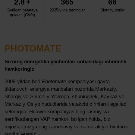
+
2.8
365
66
Aloqa
Sotilgan batareya
2025-yilda treninglar
Distribyutorlar
quvvati (GWh)
PHOTOMATE
Sizning energetika yechimlari sohasidagi ishonchli
hamkoringiz
2008-yildan beri
Photomate
kompaniyasi qayta
tiklanuvchi energiya manbalari bozorida Markaziy,
Sharqiy va Shimoliy Yevropa, shuningdek, Kavkaz va
Markaziy Osiyo hududlarida yetakchi o‘rinlarni egallab
kelmoqda. Huawei kompaniyasining rasmiy va
sertifikatlangan VAP hamkori bo‘lgan holda, biz
mijozlarimizga eng zamonaviy va samarali yechimlarni
taqdim etamiz.