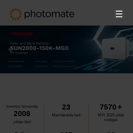
Bosh sahifa
Su
Mahsulotlar
Previous
Nex
EMS
Texnik yordam
Yuklab olish
Su
Biz haqimizda
+
23
7570
Inventor biznesida
2008
Karyera
Mamlakatda faol
MVt 2025-yilda
sotilgan
yildan beri
Distribyutorlar